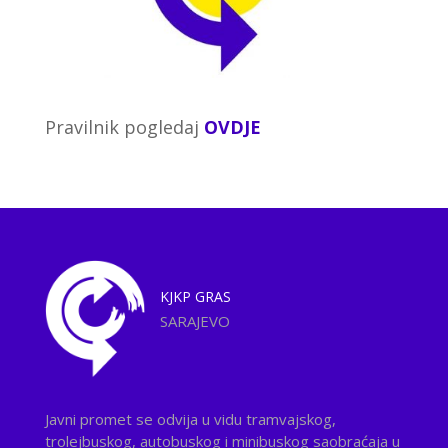
Pravilnik pogledaj
OVDJE
KJKP
GRAS
SARAJEVO
Javni promet se odvija u vidu tramvajskog,
trolejbuskog, autobuskog i minibuskog saobraćaja u