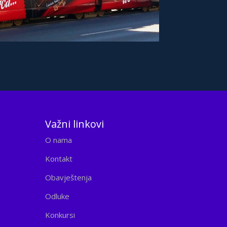
Važni linkovi
O nama
Kontakt
Obavještenja
Odluke
Konkursi