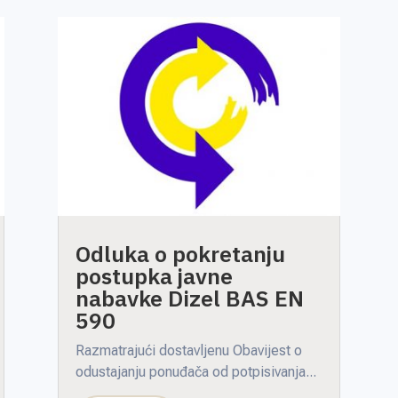
Odluka o pokretanju
postupka javne
nabavke Dizel BAS EN
590
Razmatrajući dostavljenu Obavijest o
odustajanju ponuđača od potpisivanja...