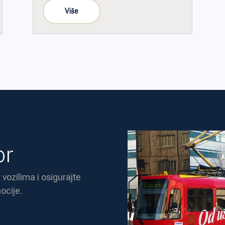
or
 vozilima i osigurajte
ocije.