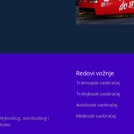
Redovi vožnje
Tramvajski saobraćaj
Trolejbuski saobraćaj
Autobuski saobraćaj
Minibuski saobraćaj
olejbuskog, autobuskog i
olini.