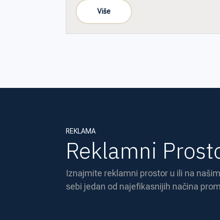
REKLAMA
Reklamni Prost
Iznajmite reklamni prostor u ili na našim
sebi jedan od najefikasnijih načina prom