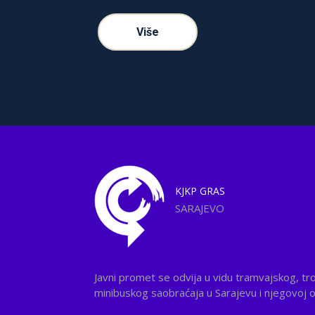
Više
KJKP
GRAS
SARAJEVO
Javni promet se odvija u vidu tramvajskog, tr
minibuskog saobraćaja u Sarajevu i njegovoj ok