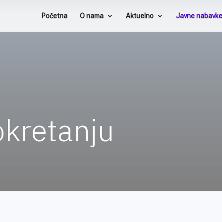
Početna
O nama
Aktuelno
Javne nabavk
okretanju