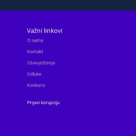
Važni linkovi
O nama
Kontakt
Obavještenja
Odluke
Konkursi
Prijavi korupciju