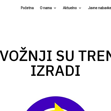
Početna
O nama
Aktuelno
Javne nabavk
 VOŽNJI SU TRE
IZRADI