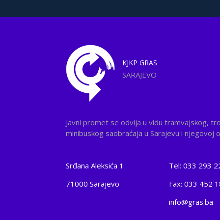
KJKP
GRAS
SARAJEVO
Javni promet se odvija u vidu tramvajskog, tr
minibuskog saobraćaja u Sarajevu i njegovoj ok
Srđana Aleksića 1
Tel: 033 293 2
71000 Sarajevo
Fax: 033 452 
info@gras.ba