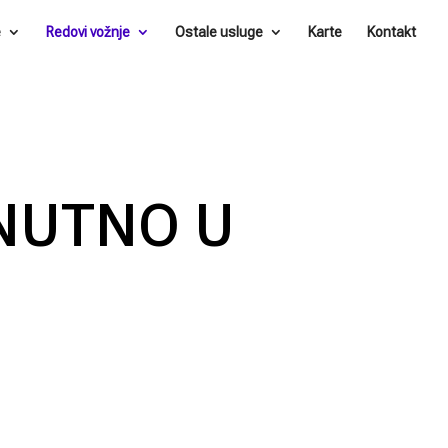
e
Redovi vožnje
Ostale usluge
Karte
Kontakt
NUTNO U