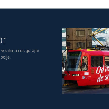
or
 vozilima i osigurajte
ocije.