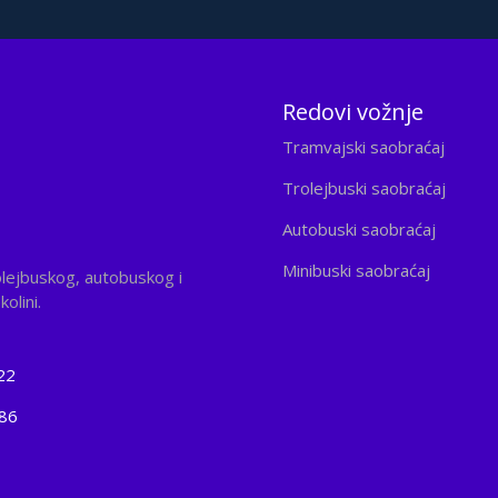
Redovi vožnje
Tramvajski saobraćaj
Trolejbuski saobraćaj
Autobuski saobraćaj
Minibuski saobraćaj
olejbuskog, autobuskog i
olini.
22
186