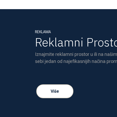
REKLAMA
Reklamni Prost
Iznajmite reklamni prostor u ili na našim
sebi jedan od najefikasnijih načina prom
Više