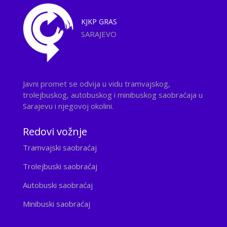
KJKP
GRAS
SARAJEVO
Javni promet se odvija u vidu tramvajskog,
trolejbuskog, autobuskog i minibuskog saobraćaja u
Sarajevu i njegovoj okolini.
Redovi vožnje
Tramvajski saobraćaj
Trolejbuski saobraćaj
Autobuski saobraćaj
Minibuski saobraćaj