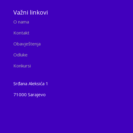
Važni linkovi
O nama
Kontakt
Obavještenja
Odluke
Konkursi
Srđana Aleksića 1
71000 Sarajevo