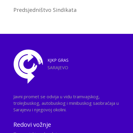
Predsjedništvo Sindikata
KJKP
GRAS
SARAJEVO
Javni promet se odvija u vidu tramvajskog,
trolejbuskog, autobuskog i minibuskog saobraćaja u
Sarajevu i njegovoj okolini.
Redovi vožnje