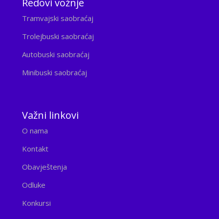
Redovi vožnje
Tramvajski saobraćaj
Trolejbuski saobraćaj
Autobuski saobraćaj
Minibuski saobraćaj
Važni linkovi
O nama
Kontakt
Obavještenja
Odluke
Konkursi