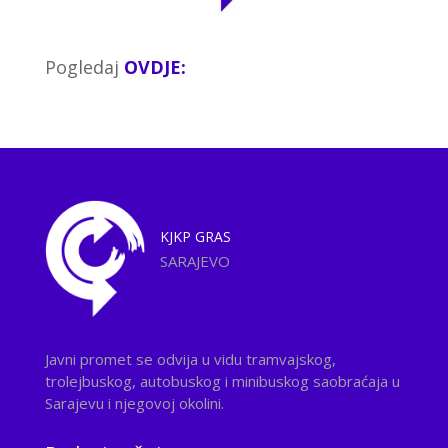
Pogledaj
OVDJE:
KJKP
GRAS
SARAJEVO
Javni promet se odvija u vidu tramvajskog,
trolejbuskog, autobuskog i minibuskog saobraćaja u
Sarajevu i njegovoj okolini.