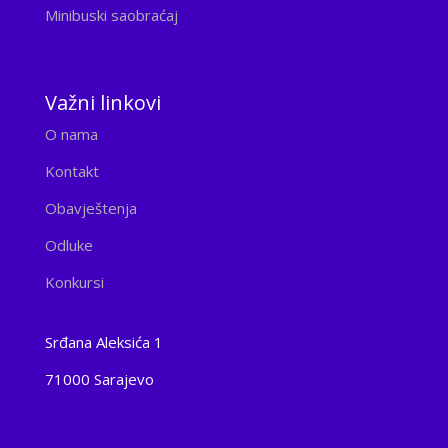
Minibuski saobraćaj
Važni linkovi
O nama
Kontakt
Obavještenja
Odluke
Konkursi
Srđana Aleksića 1
71000 Sarajevo