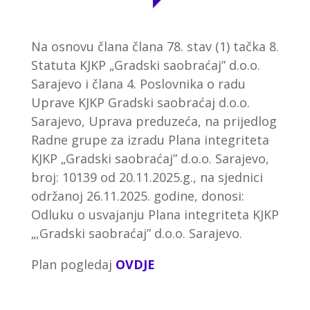
Na osnovu člana člana 78. stav (1) tačka 8.
Statuta KJKP „Gradski saobraćaj” d.o.o.
Sarajevo i člana 4. Poslovnika o radu
Uprave KJKP Gradski saobraćaj d.o.o.
Sarajevo, Uprava preduzeća, na prijedlog
Radne grupe za izradu Plana integriteta
KJKP „Gradski saobraćaj” d.o.o. Sarajevo,
broj: 10139 od 20.11.2025.g., na sjednici
održanoj 26.11.2025. godine, donosi:
Odluku o usvajanju Plana integriteta KJKP
„,Gradski saobraćaj” d.o.o. Sarajevo.
Plan pogledaj
OVDJE