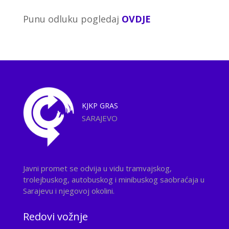
Punu odluku pogledaj
OVDJE
KJKP
GRAS
SARAJEVO
Javni promet se odvija u vidu tramvajskog,
trolejbuskog, autobuskog i minibuskog saobraćaja u
Sarajevu i njegovoj okolini.
Redovi vožnje