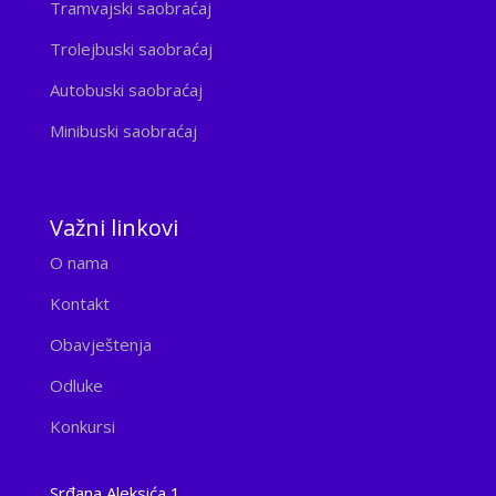
Tramvajski saobraćaj
Trolejbuski saobraćaj
Autobuski saobraćaj
Minibuski saobraćaj
Važni linkovi
O nama
Kontakt
Obavještenja
Odluke
Konkursi
Srđana Aleksića 1