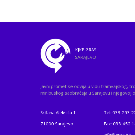
KJKP
GRAS
SARAJEVO
Javni promet se odvija u vidu tramvajskog, tr
minibuskog saobraćaja u Sarajevu i njegovoj ok
Srđana Aleksića 1
Tel: 033 293 2
71000 Sarajevo
Fax: 033 452 
info@gras.ba