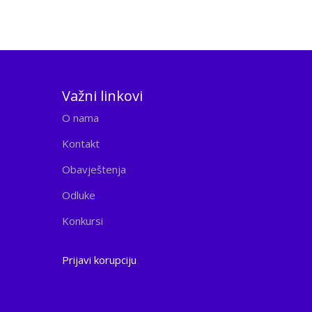
Važni linkovi
O nama
Kontakt
Obavještenja
Odluke
Konkursi
Prijavi korupciju