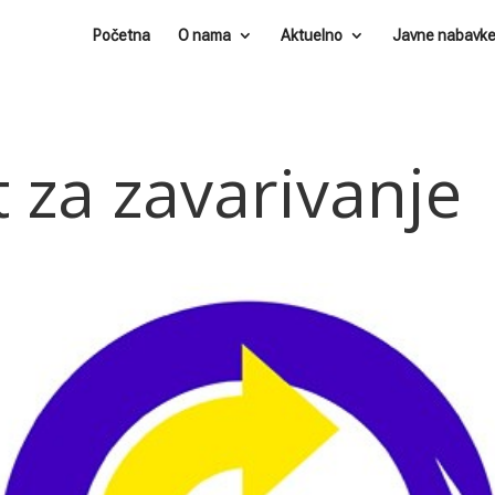
Početna
O nama
Aktuelno
Javne nabavk
 za zavarivanje