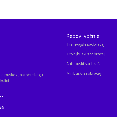
Redovi vožnje
Tramvajski saobraćaj
Trolejbuski saobraćaj
Autobuski saobraćaj
Minibuski saobraćaj
olejbuskog, autobuskog i
olini.
22
186