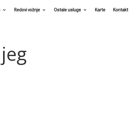
e
Redovi vožnje
Ostale usluge
Karte
Kontakt
ijeg