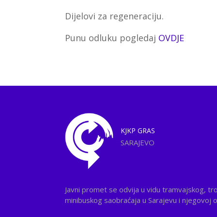
Dijelovi za regeneraciju.
Punu odluku pogledaj
OVDJE
KJKP
GRAS
SARAJEVO
Javni promet se odvija u vidu tramvajskog, tr
minibuskog saobraćaja u Sarajevu i njegovoj ok