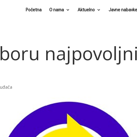
Početna
O nama
Aktuelno
Javne nabavk
boru najpovoljn
nuđača