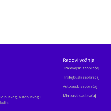
Redovi vožnje
Tramvajski saobraćaj
Trolejbuski saobraćaj
Autobuski saobraćaj
Minibuski saobraćaj
olejbuskog, autobuskog i
olini.