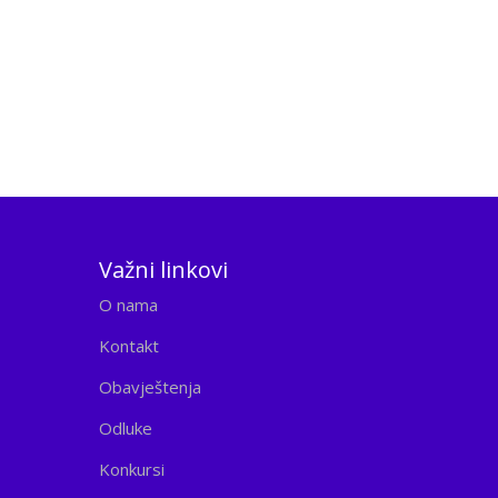
Važni linkovi
O nama
Kontakt
Obavještenja
Odluke
Konkursi