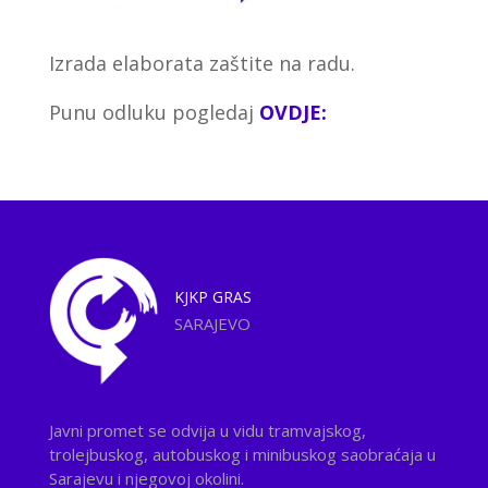
Izrada elaborata zaštite na radu.
Punu odluku pogledaj
OVDJE:
KJKP
GRAS
SARAJEVO
Javni promet se odvija u vidu tramvajskog,
trolejbuskog, autobuskog i minibuskog saobraćaja u
Sarajevu i njegovoj okolini.