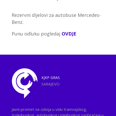
Rezervni dijelovi za autobuse Mercedes-
Benz.
Punu odluku pogledaj
OVDJE
KJKP
GRAS
SARAJEVO
Javni promet se odvija u vidu tramvajskog,
trolejbuskog, autobuskog i minibuskog saobraćaja u