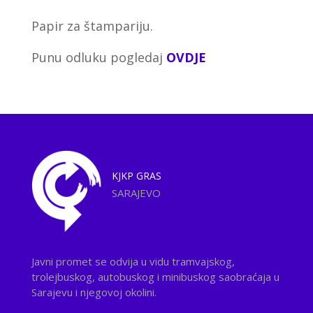
Papir za štampariju.
Punu odluku pogledaj
OVDJE
KJKP
GRAS
SARAJEVO
Javni promet se odvija u vidu tramvajskog,
trolejbuskog, autobuskog i minibuskog saobraćaja u
Sarajevu i njegovoj okolini.