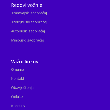
Redovi vožnje
Tramvajski saobraćaj
Trolejbuski saobraćaj
Autobuski saobraćaj
Minibuski saobraćaj
Važni linkovi
O nama
Kontakt
Obavještenja
Odluke
Konkursi