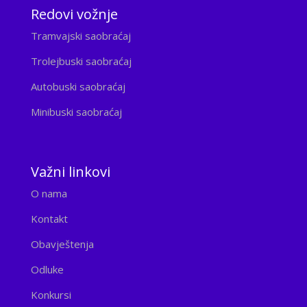
Redovi vožnje
Tramvajski saobraćaj
Trolejbuski saobraćaj
Autobuski saobraćaj
Minibuski saobraćaj
Važni linkovi
O nama
Kontakt
Obavještenja
Odluke
Konkursi