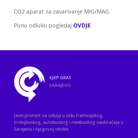
CO2 aparat za zavarivanje MIG/MAG.
Punu odluku pogledaj
OVDJE
KJKP
GRAS
SARAJEVO
Javni promet se odvija u vidu tramvajskog,
trolejbuskog, autobuskog i minibuskog saobraćaja u
Sarajevu i njegovoj okolini.