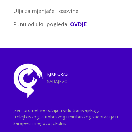
Ulja za mjenjače i osovine.
Punu odluku pogledaj
OVDJE
KJKP
GRAS
SARAJEVO
Javni promet se odvija u vidu tramvajskog,
trolejbuskog, autobuskog i minibuskog saobraćaja u
Sarajevu i njegovoj okolini.