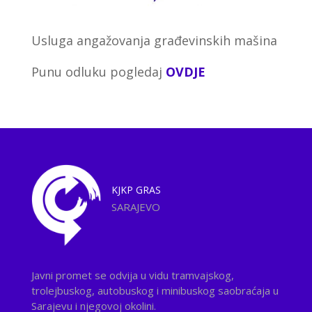
Usluga angažovanja građevinskih mašina
Punu odluku pogledaj
OVDJE
KJKP
GRAS
SARAJEVO
Javni promet se odvija u vidu tramvajskog,
trolejbuskog, autobuskog i minibuskog saobraćaja u
Sarajevu i njegovoj okolini.