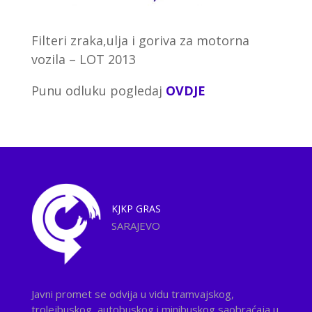
Filteri zraka,ulja i goriva za motorna
vozila – LOT 2013
Punu odluku pogledaj
OVDJE
KJKP
GRAS
SARAJEVO
Javni promet se odvija u vidu tramvajskog,
trolejbuskog, autobuskog i minibuskog saobraćaja u