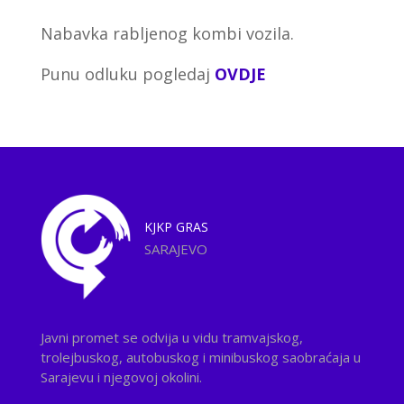
Nabavka rabljenog kombi vozila.
Punu odluku pogledaj
OVDJE
KJKP
GRAS
SARAJEVO
Javni promet se odvija u vidu tramvajskog,
trolejbuskog, autobuskog i minibuskog saobraćaja u
Sarajevu i njegovoj okolini.