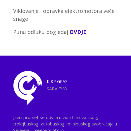
Viklovanje i opravka elektromotora veće
snage
Punu odluku pogledaj
OVDJE
KJKP
GRAS
SARAJEVO
Javni promet se odvija u vidu tramvajskog,
trolejbuskog, autobuskog i minibuskog saobraćaja u
Sarajevu i njegovoj okolini.