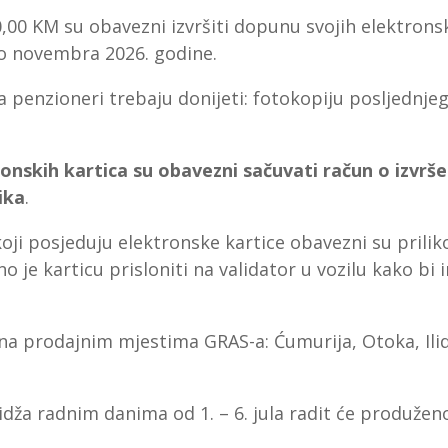
,00 KM su obavezni izvršiti dopunu svojih elektronsk
do novembra 2026. godine.
 penzioneri trebaju donijeti: fotokopiju posljednje
ronskih kartica
su obavezni
sačuvati račun o izvrše
ika
.
oji posjeduju elektronske kartice obavezni su priliko
no je karticu prisloniti na validator u vozilu kako b
na prodajnim mjestima GRAS-a: Ćumurija, Otoka, Ilidž
dža radnim danima od 1. – 6. jula radit će produženo 