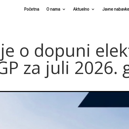
Početna
O nama
Aktuelno
Javne nabavk
je o dopuni elek
JGP za juli 2026.