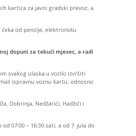
ih kartica za javni gradski prevoz, a
g čeka od penzije, elektronsku
noj dopuni za tekući mjesec, a radi
m svakog ulaska u vozilo izvršiti
i imali ispravnu voznu kartu, odnosno
a, Dobrinja, Nedžarići, Hadžići i
od 07:00 – 16:30 sati, a od 7. jula do