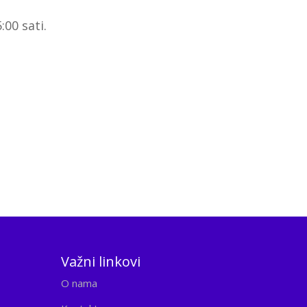
00 sati.
Važni linkovi
O nama