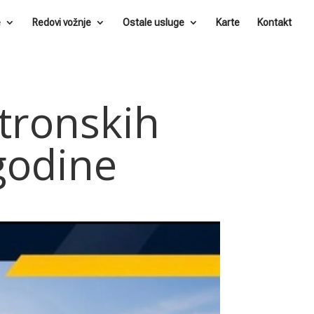
e
Redovi vožnje
Ostale usluge
Karte
Kontakt
tronskih
 godine