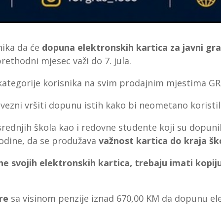
nika da će
dopuna elektronskih kartica za javni grad
rethodni mjesec važi do 7. jula.
kategorije korisnika na svim prodajnim mjestima GRAS
vezni vršiti dopunu istih kako bi neometano koristil
ednjih škola kao i redovne studente koji su dopunil
dine, da se produžava
važnost kartica do kraja š
svojih elektronskih kartica, trebaju imati kopiju 
ere
sa visinom penzije iznad 670,00 KM da dopunu ele