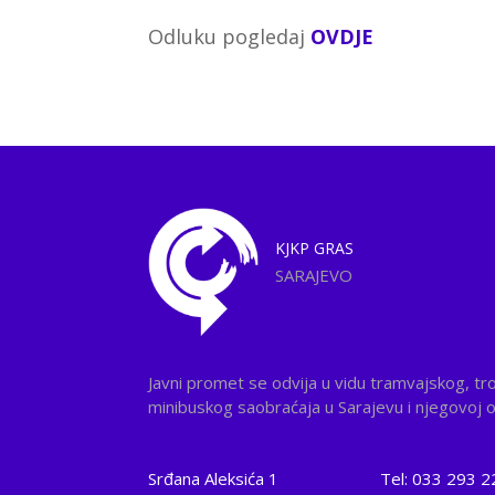
Odluku pogledaj
OVDJE
KJKP
GRAS
SARAJEVO
Javni promet se odvija u vidu tramvajskog, tr
minibuskog saobraćaja u Sarajevu i njegovoj ok
Srđana Aleksića 1
Tel: 033 293 2