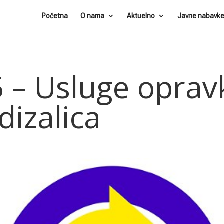
Početna
O nama
Aktuelno
Javne nabavk
 – Usluge oprav
dizalica