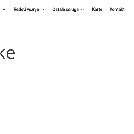
e
Redovi vožnje
Ostale usluge
Karte
Kontakt
ke