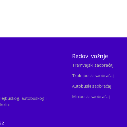
Redovi vožnje
Tramvajski saobraćaj
Trolejbuski saobraćaj
Autobuski saobraćaj
Minibuski saobraćaj
olejbuskog, autobuskog i
olini.
22