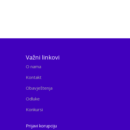
Važni linkovi
O nama
Kontakt
Obavještenja
Odluke
Konkursi
Prijavi korupciju