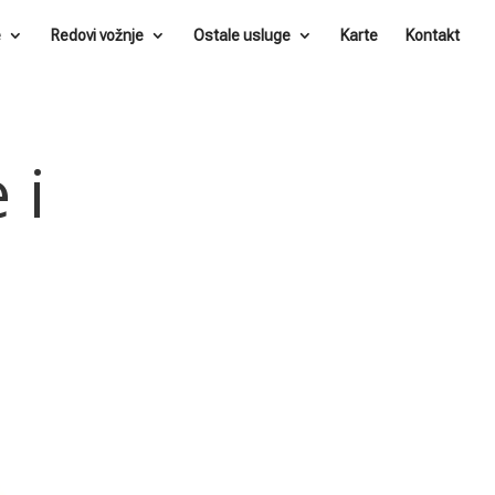
e
Redovi vožnje
Ostale usluge
Karte
Kontakt
 i