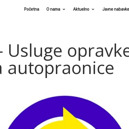
Početna
O nama
Aktuelno
Javne nabavk
– Usluge opravke
a autopraonice