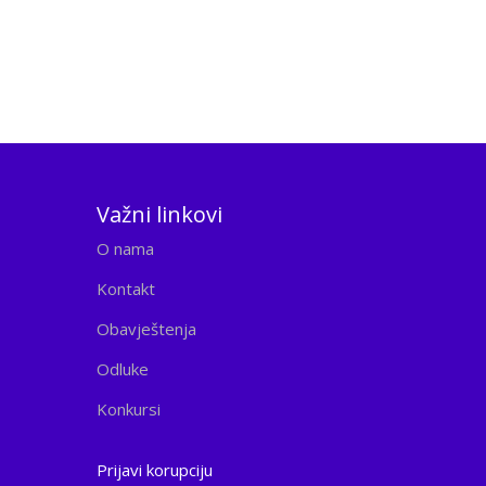
Važni linkovi
O nama
Kontakt
Obavještenja
Odluke
Konkursi
Prijavi korupciju