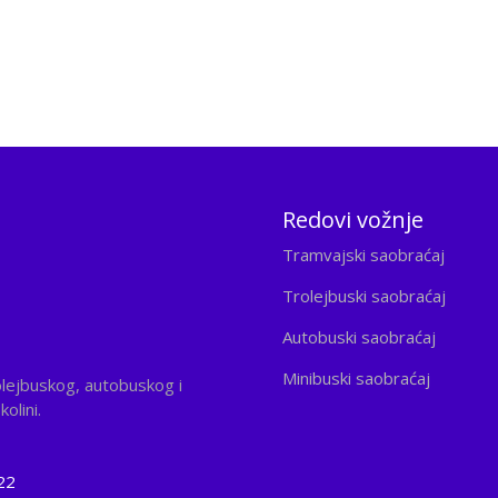
Redovi vožnje
Tramvajski saobraćaj
Trolejbuski saobraćaj
Autobuski saobraćaj
Minibuski saobraćaj
olejbuskog, autobuskog i
olini.
22