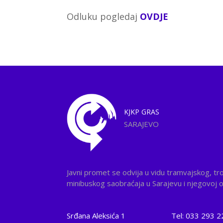
Odluku pogledaj
OVDJE
KJKP
GRAS
SARAJEVO
Javni promet se odvija u vidu tramvajskog, tr
minibuskog saobraćaja u Sarajevu i njegovoj ok
Srđana Aleksića 1
Tel: 033 293 2