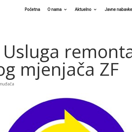
Početna
O nama
Aktuelno
Javne nabavk
 Usluga remont
g mjenjača ZF
ponuđača