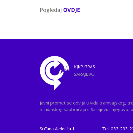
Pogledaj
OVDJE
KJKP
GRAS
SARAJEVO
Javni promet se odvija u vidu tramvajskog, tr
minibuskog saobraćaja u Sarajevu i njegovoj ok
Srđana Aleksića 1
Tel: 033 293 2