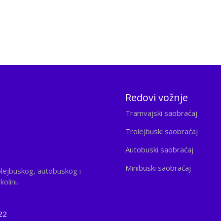
Redovi vožnje
Tramvajski saobraćaj
Trolejbuski saobraćaj
Autobuski saobraćaj
Minibuski saobraćaj
olejbuskog, autobuskog i
olini.
22