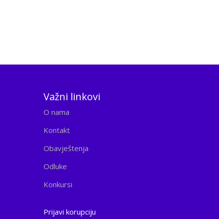
Važni linkovi
O nama
Kontakt
Obavještenja
Odluke
Konkursi
Prijavi korupciju