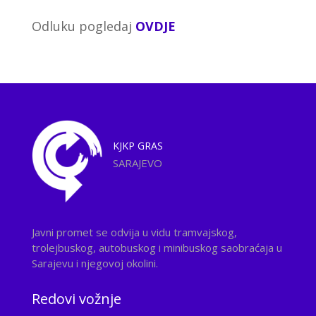
Odluku pogledaj
OVDJE
KJKP
GRAS
SARAJEVO
Javni promet se odvija u vidu tramvajskog,
trolejbuskog, autobuskog i minibuskog saobraćaja u
Sarajevu i njegovoj okolini.
Redovi vožnje