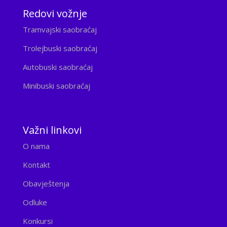
Redovi vožnje
Tramvajski saobraćaj
Trolejbuski saobraćaj
Autobuski saobraćaj
Minibuski saobraćaj
Važni linkovi
O nama
Kontakt
Obavještenja
Odluke
Konkursi