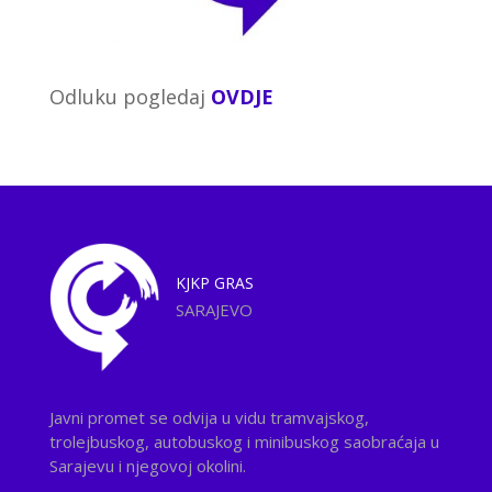
Odluku pogledaj
OVDJE
KJKP
GRAS
SARAJEVO
Javni promet se odvija u vidu tramvajskog,
trolejbuskog, autobuskog i minibuskog saobraćaja u
Sarajevu i njegovoj okolini.