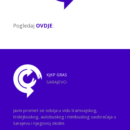
Pogledaj
OVDJE
:
KJKP
GRAS
SARAJEVO
Javni promet se odvija u vidu tramvajskog,
trolejbuskog, autobuskog i minibuskog saobraćaja u
Sarajevu i njegovoj okolini.