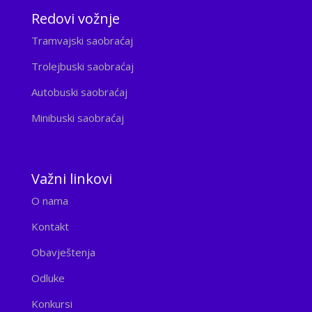
Redovi vožnje
Tramvajski saobraćaj
Trolejbuski saobraćaj
Autobuski saobraćaj
Minibuski saobraćaj
Važni linkovi
O nama
Kontakt
Obavještenja
Odluke
Konkursi