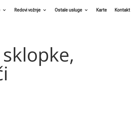
e
Redovi vožnje
Ostale usluge
Karte
Kontakt
sklopke,
či