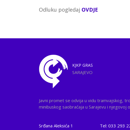
Odluku pogledaj
OVDJE
KJKP
GRAS
SARAJEVO
Javni promet se odvija u vidu tramvajskog, tr
minibuskog saobraćaja u Sarajevu i njegovoj ok
Srđana Aleksića 1
Tel: 033 293 2