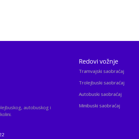
Redovi vožnje
Tramvajski saobraćaj
Trolejbuski saobraćaj
Autobuski saobraćaj
Minibuski saobraćaj
olejbuskog, autobuskog i
olini.
22