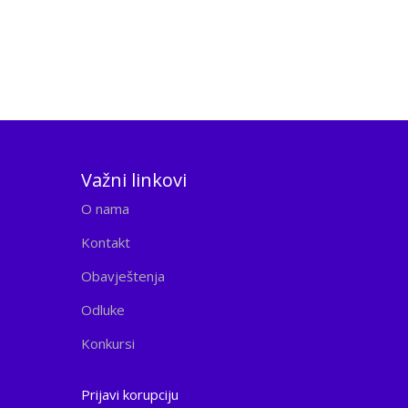
Važni linkovi
O nama
Kontakt
Obavještenja
Odluke
Konkursi
Prijavi korupciju