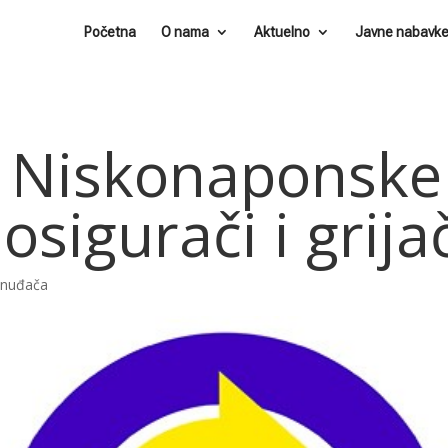
Početna
O nama
Aktuelno
Javne nabavk
 Niskonaponske 
osigurači i grija
ponuđača