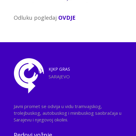
Odluku pogledaj
OVDJE
KJKP
GRAS
SARAJEVO
Javni promet se odvija u vidu tramvajskog,
trolejbuskog, autobuskog i minibuskog saobraćaja u
Sarajevu i njegovoj okolini.
Redovi vožnje