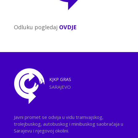
Odluku pogledaj
OVDJE
KJKP
GRAS
SARAJEVO
Javni promet se odvija u vidu tramvajskog,
trolejbuskog, autobuskog i minibuskog saobraćaja u
Sarajevu i njegovoj okolini.