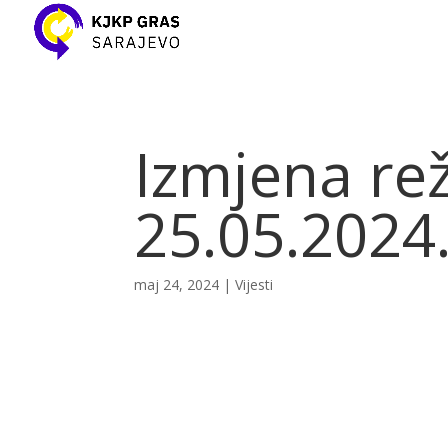
Izmjena re
25.05.2024
maj 24, 2024
|
Vijesti