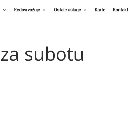
e
Redovi vožnje
Ostale usluge
Karte
Kontakt
 za subotu