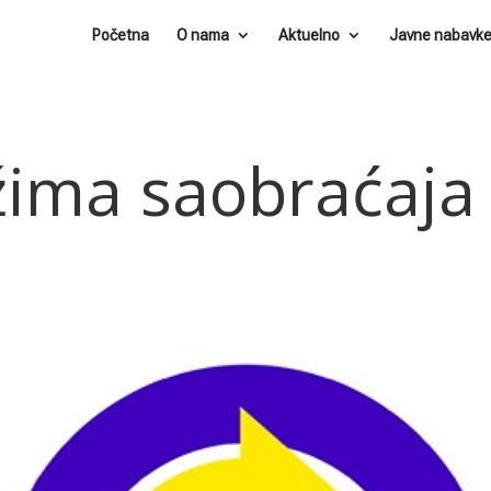
Početna
O nama
Aktuelno
Javne nabavk
žima saobraćaja
.