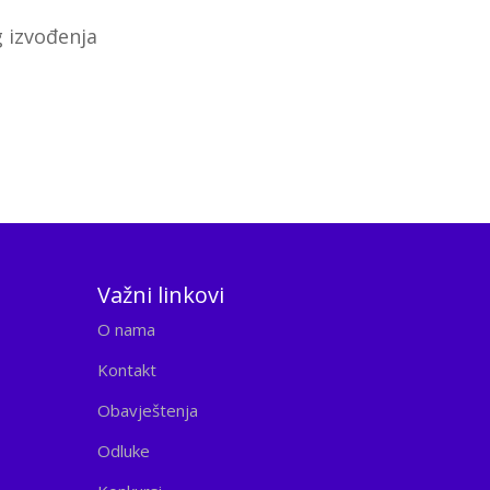
g izvođenja
Važni linkovi
O nama
Kontakt
Obavještenja
Odluke