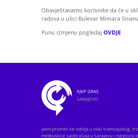
Obavještavamo korisnike da će u skl
radova u ulici Bulevar Mimara Sina
Punu izmjenu pogledaj
OVDJE
KJKP
GRAS
SARAJEVO
Javni promet se odvija u vidu tramvajskog, tr
minibuskog saobraćaja u Sarajevu i njegovoj ok