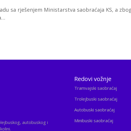
adu sa rješenjem Ministarstva saobraćaja KS, a zbo
na…
Redovi vožnje
Tramvajski saobraćaj
Trolejbuski saobraćaj
Autobuski saobraćaj
Minibuski saobraćaj
olejbuskog, autobuskog i
olini.