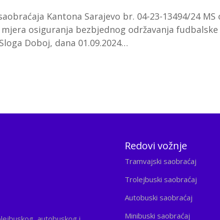
 saobraćaja Kantona Sarajevo br. 04-23-13494/24 MS
a mjera osiguranja bezbjednog održavanja fudbalske
 Sloga Doboj, dana 01.09.2024…
Redovi vožnje
Tramvajski saobraćaj
Trolejbuski saobraćaj
Autobuski saobraćaj
Minibuski saobraćaj
olejbuskog, autobuskog i