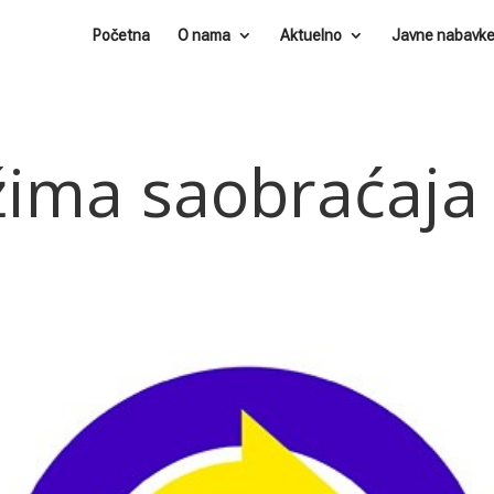
Početna
O nama
Aktuelno
Javne nabavk
žima saobraćaja 
.