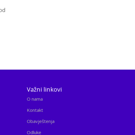
 od
Važni linkovi
O nama
Kontakt
Obavještenja
Odluke