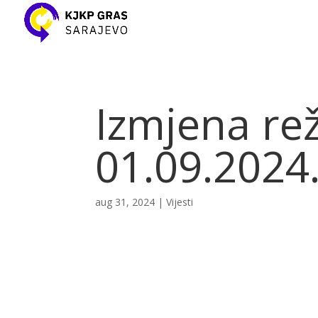
Izmjena re
01.09.2024
aug 31, 2024
|
Vijesti