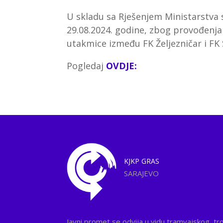
U skladu sa Rješenjem Ministarstva
29.08.2024. godine, zbog provođenj
utakmice između FK Željezničar i FK
Pogledaj
OVDJE:
KJKP
GRAS
SARAJEVO
Javni promet se odvija u vidu tramvajskog, tr