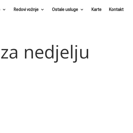
e
Redovi vožnje
Ostale usluge
Karte
Kontakt
za nedjelju