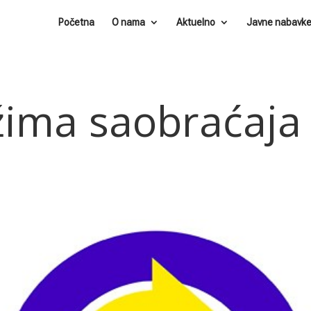
Početna
O nama
Aktuelno
Javne nabavk
žima saobraćaja
.