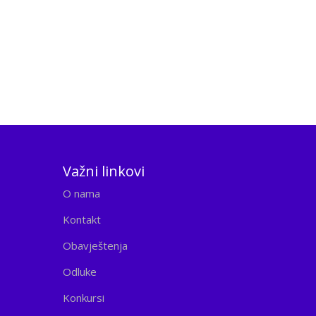
Važni linkovi
O nama
Kontakt
Obavještenja
Odluke
Konkursi