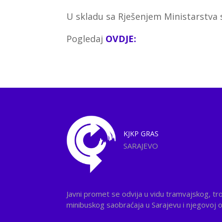
U skladu sa Rješenjem Ministarstva 
Pogledaj
OVDJE:
KJKP
GRAS
SARAJEVO
Javni promet se odvija u vidu tramvajskog, tr
minibuskog saobraćaja u Sarajevu i njegovoj ok