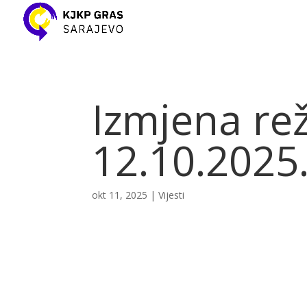
Izmjena re
12.10.2025
okt 11, 2025
|
Vijesti