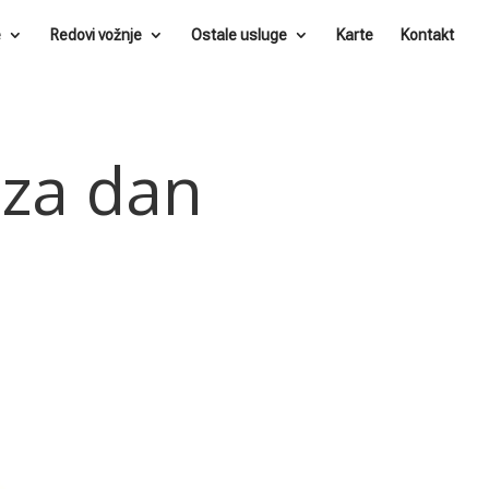
e
Redovi vožnje
Ostale usluge
Karte
Kontakt
 za dan