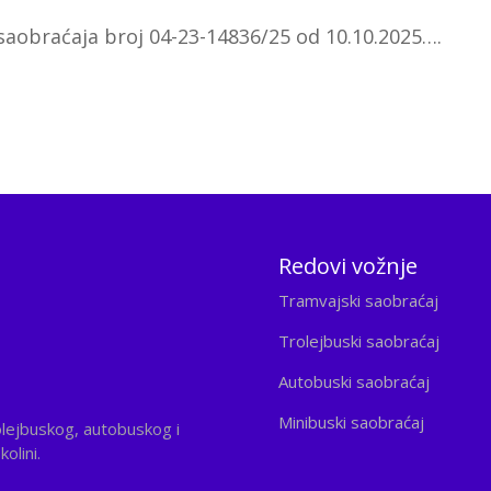
saobraćaja broj 04-23-14836/25 od 10.10.2025….
Redovi vožnje
Tramvajski saobraćaj
Trolejbuski saobraćaj
Autobuski saobraćaj
Minibuski saobraćaj
olejbuskog, autobuskog i
olini.