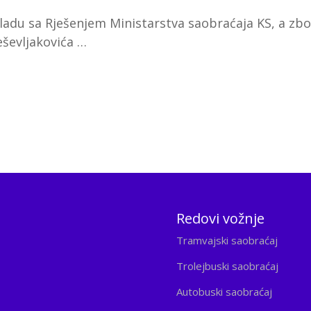
ladu sa Rješenjem Ministarstva saobraćaja KS, a zb
eševljakovića …
Redovi vožnje
Tramvajski saobraćaj
Trolejbuski saobraćaj
Autobuski saobraćaj