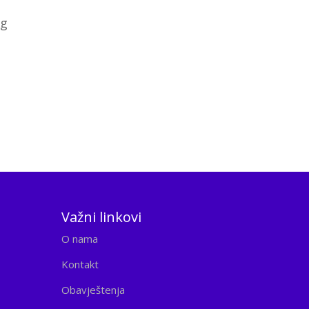
og
Važni linkovi
O nama
Kontakt
Obavještenja