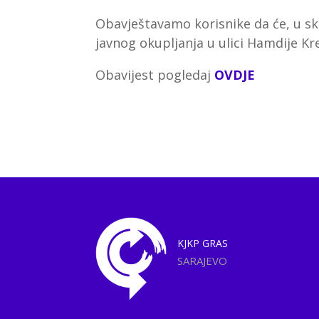
Obavještavamo korisnike da će, u sk
javnog okupljanja u ulici Hamdije Kr
Obavijest pogledaj
OVDJE
KJKP
GRAS
SARAJEVO