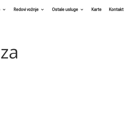
e
Redovi vožnje
Ostale usluge
Karte
Kontakt
 za