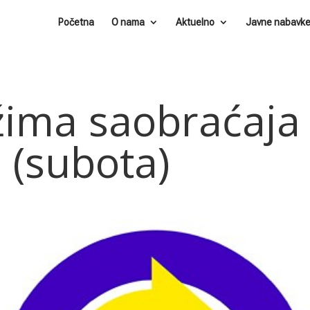
Početna
O nama
Aktuelno
Javne nabavk
žima saobraćaja
 (subota)