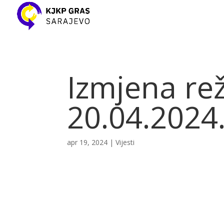
Izmjena re
20.04.2024.
apr 19, 2024
|
Vijesti