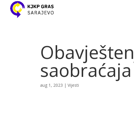
Obavješten
saobraćaja 
aug 1, 2023
|
Vijesti