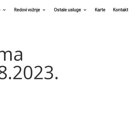
e
Redovi vožnje
Ostale usluge
Karte
Kontakt
ima
8.2023.