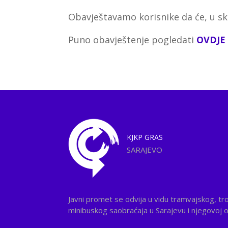
Obavještavamo korisnike da će, u sk
Puno obavještenje pogledati
OVDJE
KJKP
GRAS
SARAJEVO
Javni promet se odvija u vidu tramvajskog, tr
minibuskog saobraćaja u Sarajevu i njegovoj ok