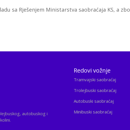
ladu sa Rješenjem Ministarstva saobraćaja KS, a zb
Redovi vožnje
Tramvajski saobraćaj
Trolejbuski saobraćaj
Autobuski saobraćaj
Minibuski saobraćaj
olejbuskog, autobuskog i
olini.