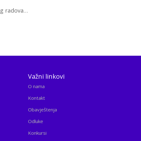
og radova…
Važni linkovi
O nama
Kontakt
Obavještenja
Odluke
Konkursi