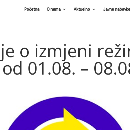
Početna
O nama
Aktuelno
Javne nabavk
je o izmjeni rež
od 01.08. – 08.0