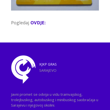
Pogledaj
OVDJE:
KJKP
GRAS
SARAJEVO
Javni promet se odvija u vidu tramvajskog,
trolejbuskog, autobuskog i minibuskog saobraćaja u
Sarajevu i njegovoj okolini.