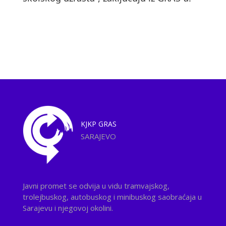
KJKP
GRAS
SARAJEVO
Javni promet se odvija u vidu tramvajskog,
trolejbuskog, autobuskog i minibuskog saobraćaja u
Sarajevu i njegovoj okolini.