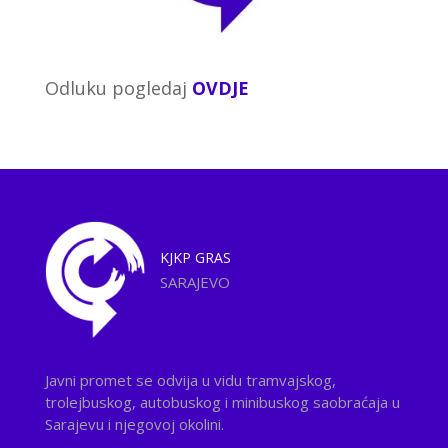
Odluku pogledaj
OVDJE
KJKP
GRAS
SARAJEVO
Javni promet se odvija u vidu tramvajskog,
trolejbuskog, autobuskog i minibuskog saobraćaja u
Sarajevu i njegovoj okolini.