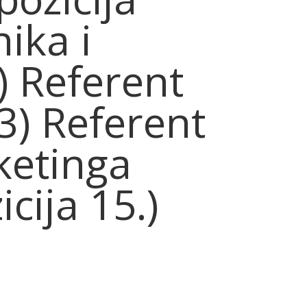
ika i
) Referent
13) Referent
rketinga
icija 15.)