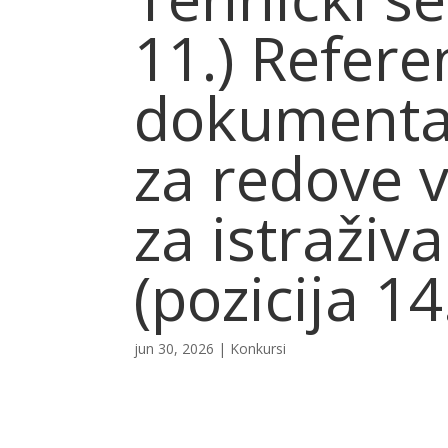
11.) Refere
dokumentaci
za redove v
za istraživ
(pozicija 14
jun 30, 2026
|
Konkursi