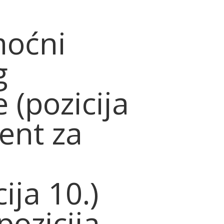
u
moćni
g
 (pozicija
rent za
ija 10.)
pozicija