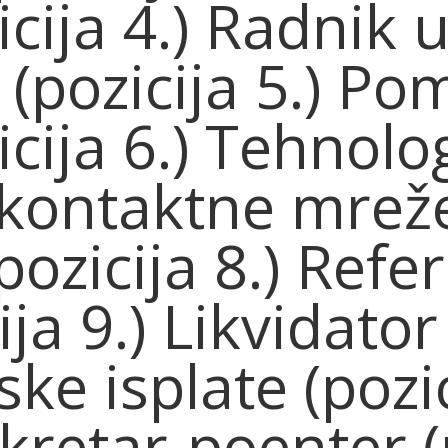
icija 4.) Radnik 
(pozicija 5.) Po
icija 6.) Tehnolo
kontaktne mreže
pozicija 8.) Refe
ija 9.) Likvidator
ke isplate (pozic
kretar-poenter (