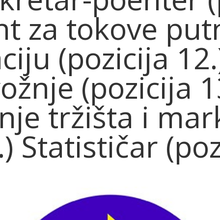
nt za tokove putn
ju (pozicija 12.
ožnje (pozicija 
anje tržišta i ma
.) Statističar (poz