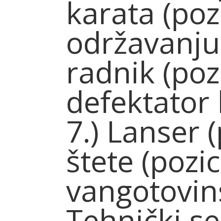
karata (poz
održavanju 
radnik (poz
defektator 
7.) Lanser (
štete (pozic
vangotovins
Tehnički se