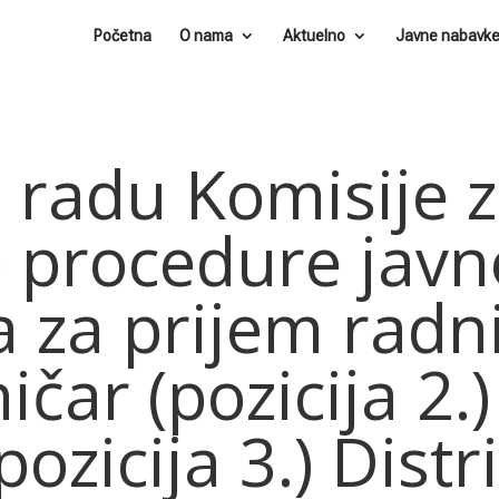
Početna
O nama
Aktuelno
Javne nabavk
 radu Komisije 
 procedure javn
 za prijem radni
ar (pozicija 2.)
ozicija 3.) Distr