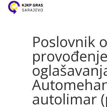
Poslovnik o
provođenje
oglašavanja
Automehanič
autolimar (p