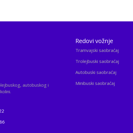
Redovi vožnje
Tramvajski saobraćaj
Trolejbuski saobraćaj
Autobuski saobraćaj
Minibuski saobraćaj
olejbuskog, autobuskog i
olini.
22
186