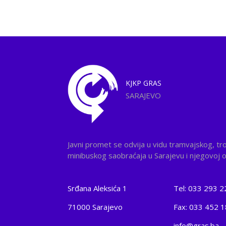
KJKP
GRAS
SARAJEVO
Javni promet se odvija u vidu tramvajskog, tr
minibuskog saobraćaja u Sarajevu i njegovoj ok
Srđana Aleksića 1
Tel: 033 293 2
71000 Sarajevo
Fax: 033 452 
info@gras.ba