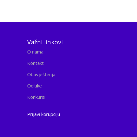
Važni linkovi
O nama
Kontakt
Obavještenja
Odluke
Konkursi
Prijavi korupciju