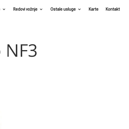
e
Redovi vožnje
Ostale usluge
Karte
Kontakt
o NF3