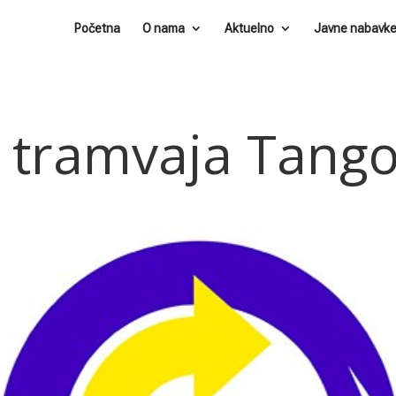
Početna
O nama
Aktuelno
Javne nabavk
 tramvaja Tang