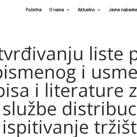
Početna
O nama
Aktuelno
Javne nabavk
vrđivanju liste p
pismenog i usmen
pisa i literature
 službe distribuc
ispitivanje tržišt