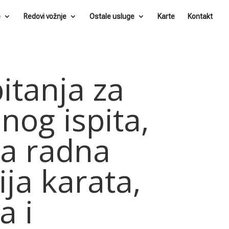
e
Redovi vožnje
Ostale usluge
Karte
Kontakt
itanja za
og ispita,
 za radna
ija karata,
a i