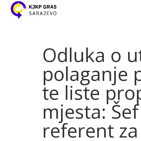
Odluka o ut
polaganje 
te liste pro
mjesta: Šef
referent za 