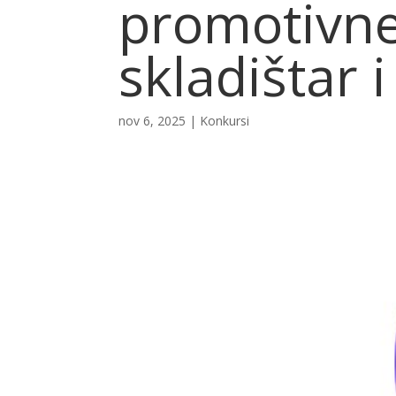
promotivne 
skladištar 
nov 6, 2025
|
Konkursi