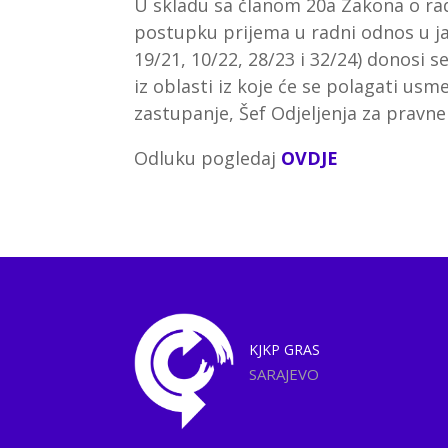
U skladu sa članom 20a Zakona o radu
postupku prijema u radni odnos u ja
19/21, 10/22, 28/23 i 32/24) donosi s
iz oblasti iz koje će se polagati usm
zastupanje, Šef Odjeljenja za pravne 
Odluku pogledaj
OVDJE
KJKP
GRAS
SARAJEVO