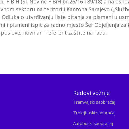
 F BiH (SI. Novine F BiH br.26/16 i 89/18) a na osnov
vnom sektoru na teritoriji Kantona Sarajevo („Služ
e Odluka o utvrđivanju liste pitanja za pismeni u usme
eni i pismeni ispit za radno mjesto Šef Odjeljenja za
poslove, novinar i referent zaštite na radu.
Redovi vožnje
Tramvajski saobraćaj
Trolejbuski saobraćaj
Autobuski saobraćaj