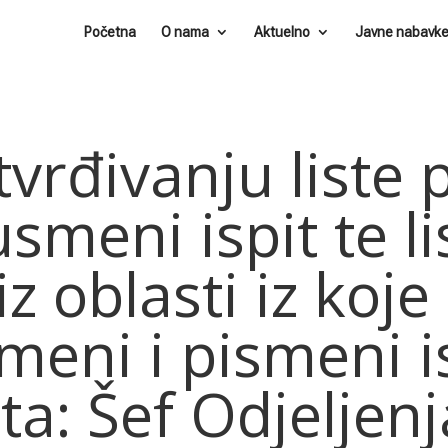
Početna
O nama
Aktuelno
Javne nabavk
vrđivanju liste p
smeni ispit te li
 iz oblasti iz koje
meni i pismeni i
a: Šef Odjeljenj