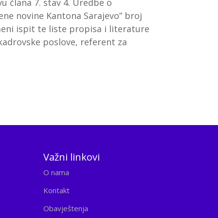
u člana 7. stav 4. Uredbe o
bene novine Kantona Sarajevo” broj
ni ispit te liste propisa i literature
 kadrovske poslove, referent za
Važni linkovi
O nama
Kontakt
Obavještenja