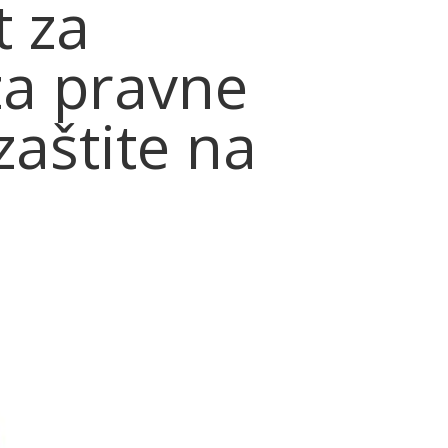
t za
za pravne
zaštite na