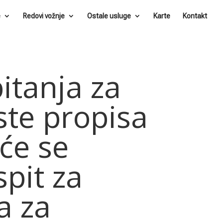
e
Redovi vožnje
Ostale usluge
Karte
Kontakt
itanja za
ste propisa
 će se
spit za
a za