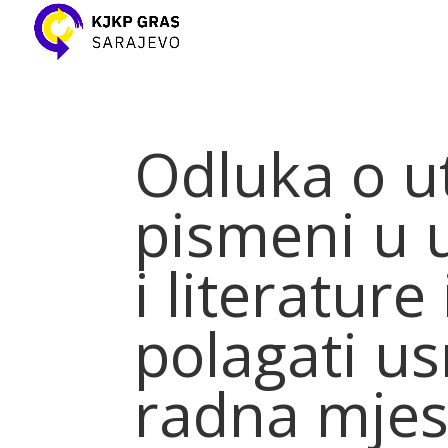
Odluka o ut
pismeni u u
i literature
polagati us
radna mjest