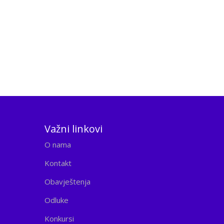
Važni linkovi
O nama
Kontakt
Obavještenja
Odluke
Konkursi