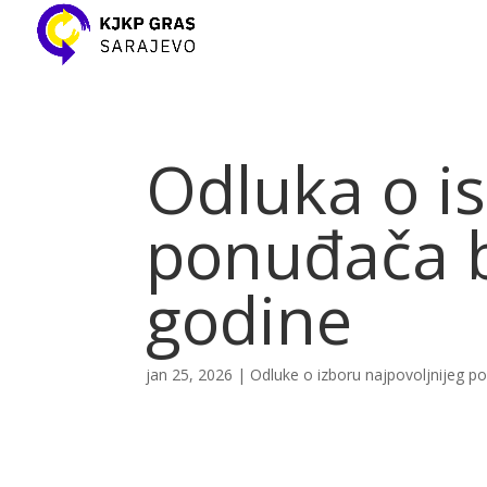
Odluka o i
ponuđača b
godine
jan 25, 2026
|
Odluke o izboru najpovoljnijeg 