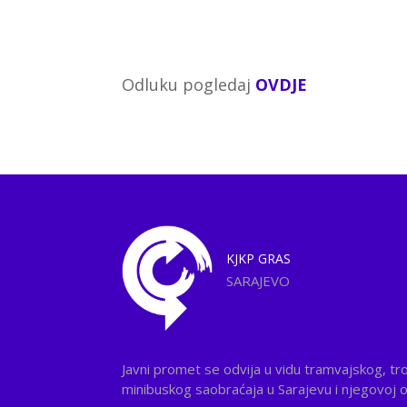
Odluku pogledaj
OVDJE
KJKP
GRAS
SARAJEVO
Javni promet se odvija u vidu tramvajskog, tr
minibuskog saobraćaja u Sarajevu i njegovoj ok