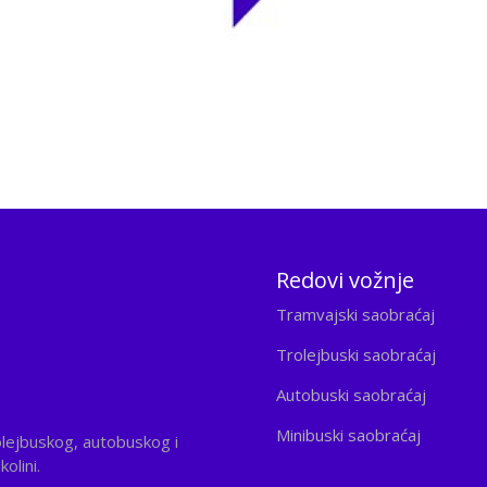
Redovi vožnje
Tramvajski saobraćaj
Trolejbuski saobraćaj
Autobuski saobraćaj
Minibuski saobraćaj
olejbuskog, autobuskog i
olini.