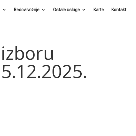
e
Redovi vožnje
Ostale usluge
Karte
Kontakt
 izboru
5.12.2025.