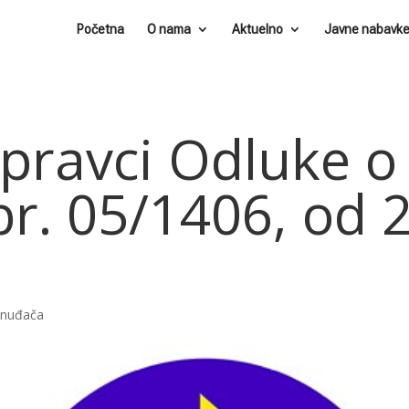
Početna
O nama
Aktuelno
Javne nabavk
spravci Odluke o
r. 05/1406, od 2
ponuđača