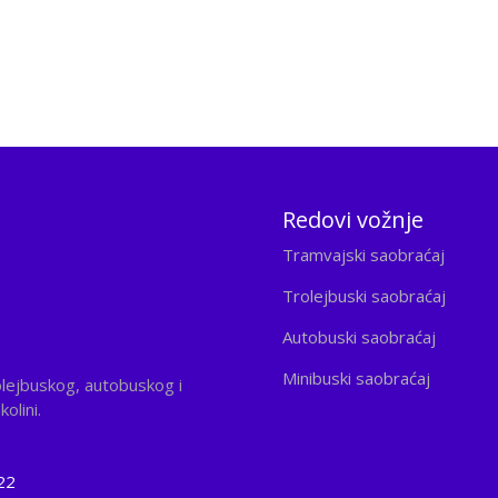
Redovi vožnje
Tramvajski saobraćaj
Trolejbuski saobraćaj
Autobuski saobraćaj
Minibuski saobraćaj
olejbuskog, autobuskog i
olini.
22