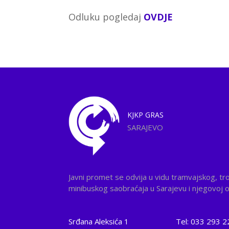
Odluku pogledaj
OVDJE
KJKP
GRAS
SARAJEVO
Javni promet se odvija u vidu tramvajskog, tr
minibuskog saobraćaja u Sarajevu i njegovoj ok
Srđana Aleksića 1
Tel: 033 293 2