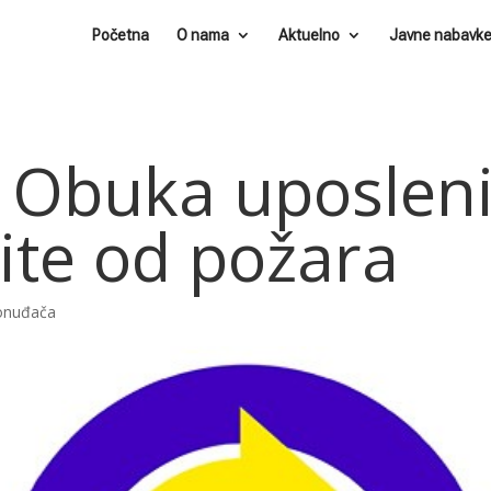
Početna
O nama
Aktuelno
Javne nabavk
 Obuka uposleni
tite od požara
ponuđača