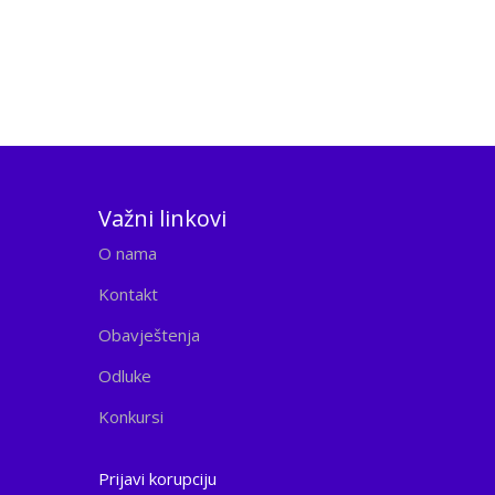
Važni linkovi
O nama
Kontakt
Obavještenja
Odluke
Konkursi
Prijavi korupciju