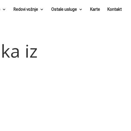
e
Redovi vožnje
Ostale usluge
Karte
Kontakt
ka iz