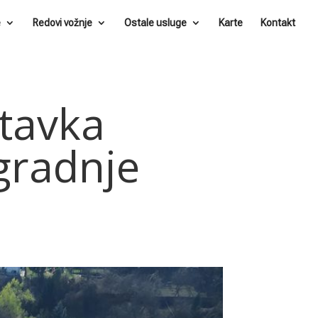
e
Redovi vožnje
Ostale usluge
Karte
Kontakt
tavka
gradnje