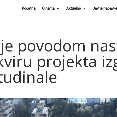
Početna
O nama
Aktuelno
Javne nabavk
nje povodom nas
viru projekta iz
tudinale