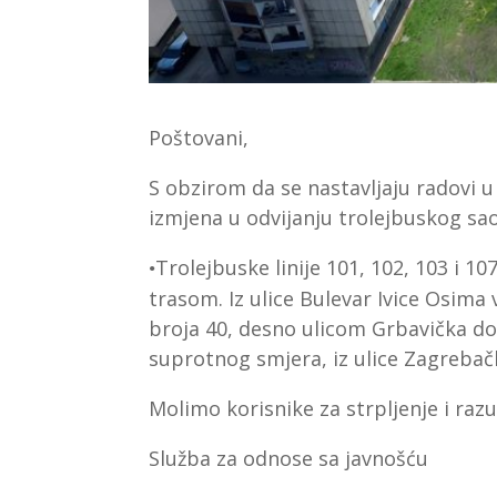
Poštovani,
S obzirom da se nastavljaju radovi u 
izmjena u odvijanju trolejbuskog sa
Trolejbuske linije 101, 102, 103 i 
•
trasom. Iz ulice Bulevar Ivice Osima
broja 40,
desno
ulicom Grbavička
do
suprotnog smjera, iz ulice Zagrebačk
Molimo korisnike za strpljenje i ra
Služba za odnose sa javnošću