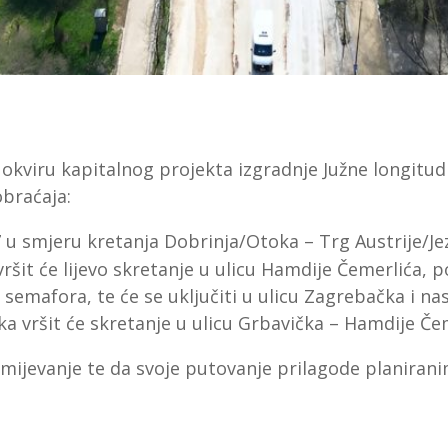
okviru kapitalnog projekta izgradnje Južne longitudin
obraćaja:
107 u smjeru kretanja Dobrinja/Otoka – Trg Austrije/
vršit će li
jevo skretanje u ulicu Hamdije Č
emerlića, p
 semafora
, t
e će se uključiti u ulicu Zagrebačk
a i na
a vršit će skretanje u ulicu Grbavička – Hamdije Čem
zumijevanje te da svoje putovanje prilagode planira