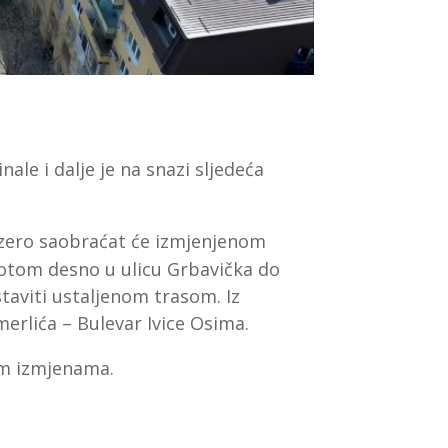
ale i dalje je na snazi sljedeća
Jezero saobraćat će izmjenjenom
otom desno u ulicu Grbavička do
staviti ustaljenom trasom. Iz
erlića – Bulevar Ivice Osima.
nim izmjenama.