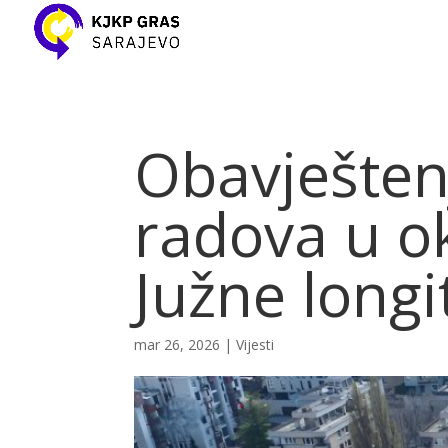
Obavješte
radova u ok
Južne longi
mar 26, 2026
|
Vijesti