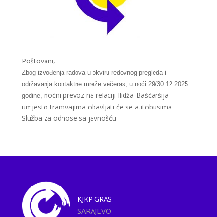
Poštovani,
Zbog izvođenja radova u okviru redovnog pregleda i
održavanja kontaktne mreže večeras, u noći 29/30.12.2025.
noćni prevoz na relaciji Ilidža-Baščaršija
godine,
umjesto tramvajima obavljati će se autobusima.
Služba za odnose sa javnošću
KJKP
GRAS
SARAJEVO