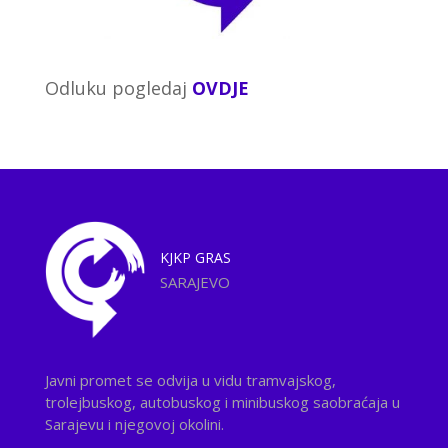
Odluku pogledaj
OVDJE
KJKP
GRAS
SARAJEVO
Javni promet se odvija u vidu tramvajskog,
trolejbuskog, autobuskog i minibuskog saobraćaja u
Sarajevu i njegovoj okolini.