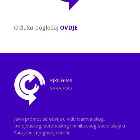
Odluku pogledaj
OVDJE
KJKP
GRAS
SARAJEVO
Javni promet se odvija u vidu tramvajskog,
trolejbuskog, autobuskog i minibuskog saobraćaja u
Sarajevu i njegovoj okolini.