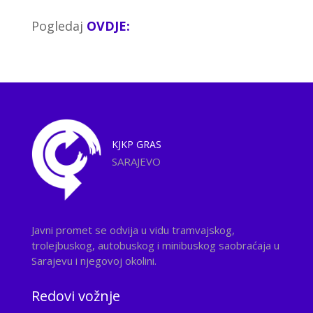
Pogledaj
OVDJE:
KJKP
GRAS
SARAJEVO
Javni promet se odvija u vidu tramvajskog,
trolejbuskog, autobuskog i minibuskog saobraćaja u
Sarajevu i njegovoj okolini.
Redovi vožnje