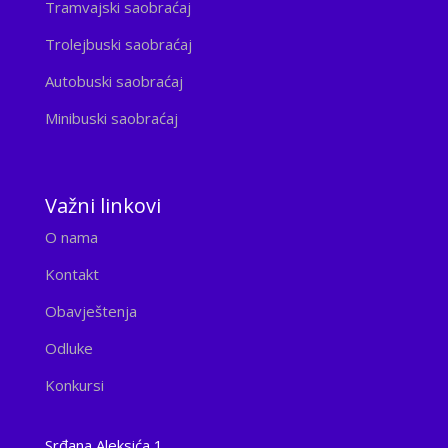
Tramvajski saobraćaj
Trolejbuski saobraćaj
Autobuski saobraćaj
Minibuski saobraćaj
Važni linkovi
O nama
Kontakt
Obavještenja
Odluke
Konkursi
Srđana Aleksića 1