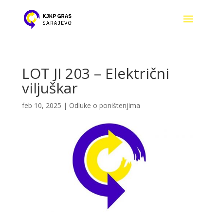
LOT JI 203 – Električni
viljuškar
feb 10, 2025
|
Odluke o poništenjima