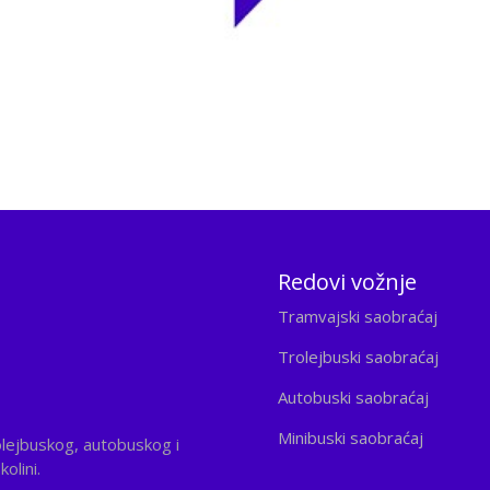
Redovi vožnje
Tramvajski saobraćaj
Trolejbuski saobraćaj
Autobuski saobraćaj
Minibuski saobraćaj
olejbuskog, autobuskog i
olini.