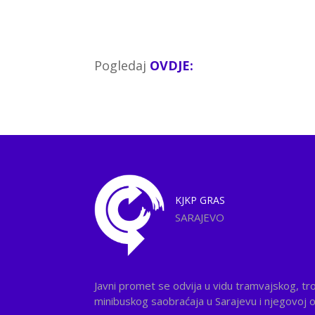
Pogledaj
OVDJE:
KJKP
GRAS
SARAJEVO
Javni promet se odvija u vidu tramvajskog, tr
minibuskog saobraćaja u Sarajevu i njegovoj ok