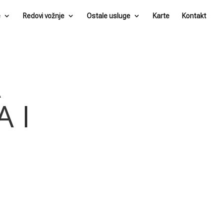
e
Redovi vožnje
Ostale usluge
Karte
Kontakt
A
A I