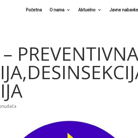
Početna
O nama
Aktuelno
Javne nabavk
7 – PREVENTIVN
JA,DESINSEKCIJ
IJA
ponuđača