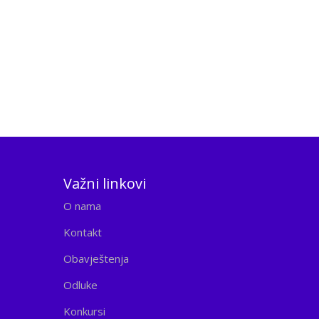
Važni linkovi
O nama
Kontakt
Obavještenja
Odluke
Konkursi