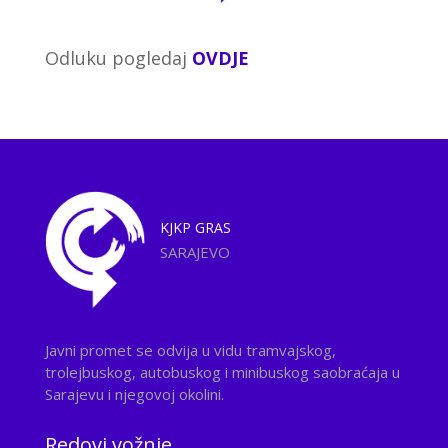
Odluku pogledaj
OVDJE
KJKP
GRAS
SARAJEVO
Javni promet se odvija u vidu tramvajskog,
trolejbuskog, autobuskog i minibuskog saobraćaja u
Sarajevu i njegovoj okolini.
Redovi vožnje