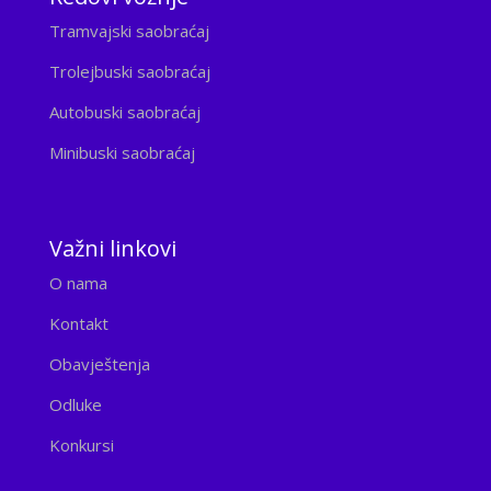
Tramvajski saobraćaj
Trolejbuski saobraćaj
Autobuski saobraćaj
Minibuski saobraćaj
Važni linkovi
O nama
Kontakt
Obavještenja
Odluke
Konkursi